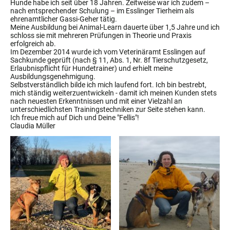
Hunde habe ich seit über 18 Jahren. Zeitweise war ich zudem –
nach entsprechender Schulung – im Esslinger Tierheim als
ehrenamtlicher Gassi-Geher tätig.
Meine Ausbildung bei Animal-Learn dauerte über 1,5 Jahre und ich
schloss sie mit mehreren Prüfungen in Theorie und Praxis
erfolgreich ab.
Im Dezember 2014 wurde ich vom Veterinäramt Esslingen auf
Sachkunde geprüft (nach § 11, Abs. 1, Nr. 8f Tierschutzgesetz,
Erlaubnispflicht für Hundetrainer) und erhielt meine
Ausbildungsgenehmigung.
Selbstverständlich bilde ich mich laufend fort. Ich bin bestrebt,
mich ständig weiterzuentwickeln - damit ich meinen Kunden stets
nach neuesten Erkenntnissen und mit einer Vielzahl an
unterschiedlichsten Trainingstechniken zur Seite stehen kann.
Ich freue mich auf Dich und Deine "Fellis"!
Claudia Müller