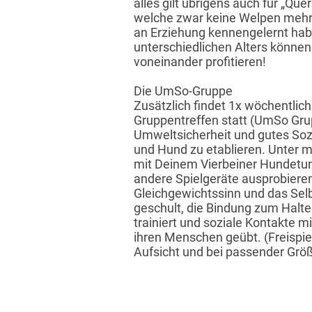
alles gilt übrigens auch für „Que
welche zwar keine Welpen mehr s
an Erziehung kennengelernt ha
unterschiedlichen Alters können 
voneinander profitieren!
Die UmSo-Gruppe
Zusätzlich findet 1x wöchentlich
Gruppentreffen statt (UmSo Gruppe
Umweltsicherheit und gutes Soz
und Hund zu etablieren. Unter m
mit Deinem Vierbeiner Hundetunn
andere Spielgeräte ausprobieren
Gleichgewichtssinn und das Sel
geschult, die Bindung zum Halter
trainiert und soziale Kontakte 
ihren Menschen geübt. (Freispiel
Aufsicht und bei passender Grö