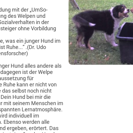
indung mit der „UmSo-
hung des Welpen und
ozialverhalten in der
steiger ohne Vorbildung
e, was ein junger Hund im
t Ruhe...“ .(Dr. Udo
ensforscher)
unger Hund alles andere als
 dagegen ist der Welpe
raussetzung für
e Ruhe kann er nicht von
 das selbst noch nicht
Dein Hund bei mir die
r mit seinem Menschen im
ntspannten Lernatmosphäre.
d individuell im
n. Ebenso werden alle
nd ergeben, erörtert. Das